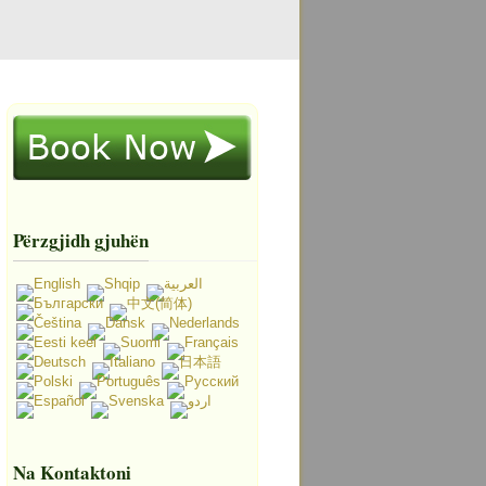
Përzgjidh gjuhën
Na Kontaktoni