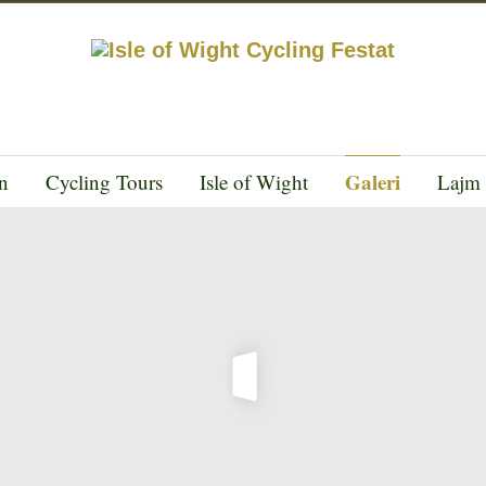
Galeri
n
Cycling Tours
Isle of Wight
Lajm