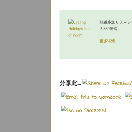
味道步道
6 天 – 
人369英镑
更多详情
分享此...