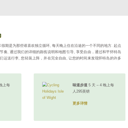
岛
车假期是为那些谁喜欢独立循环, 每天晚上住在沿途的一个不同的地方. 起点
节奏, 通过我们的详细的路线说明和地图引导, 享受自由，通过和平怀特岛
们运送行李, 您轻装上阵，并在完全自由, 让您的时间来发现怀特岛的许多
3 晚上每
味道步道
5 天 – 4 晚上每
人295英镑
更多详情