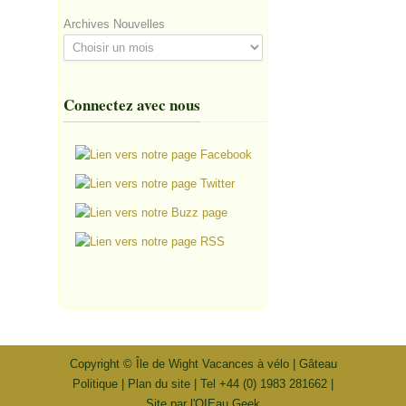
Archives Nouvelles
Connectez avec nous
Copyright ©
Île de Wight Vacances à vélo
|
Gâteau
Politique
|
Plan du site
| Tel +44 (0) 1983 281662 |
Site par l'OIEau Geek