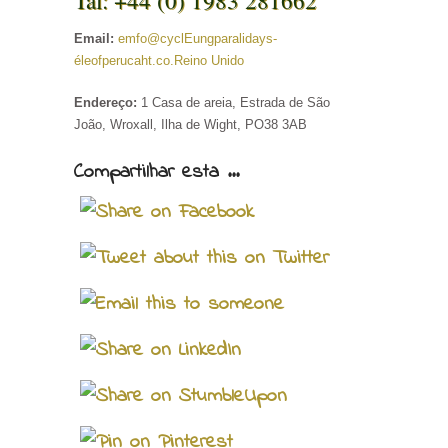
Tal: +44 (0) 1983 281662
Email:
emfo@cyclEungparalidays-
éleofperucaht.co.Reino Unido
Endereço:
1 Casa de areia, Estrada de São
João, Wroxall, Ilha de Wight, PO38 3AB
Compartilhar esta ...